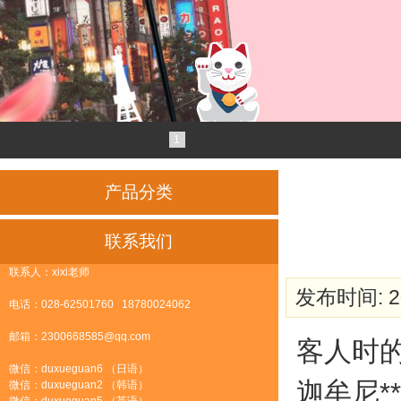
1
产品分类
联系我们
联系人：xixi老师
发布时间: 20
电话：028-62501760 18780024062
邮箱：2300668585@qq.com
客人时
微信：duxueguan6 （日语）
迦牟尼*
微信：duxueguan2 （韩语）