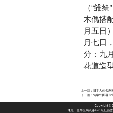
（“雏祭
木偶搭
月五日
月七日
分；九月
花道造
上一篇
：
日本人姓名趣
下一篇
：
笃学韩国语企
Copyright © 
地址：金牛区蜀汉路426号上层建