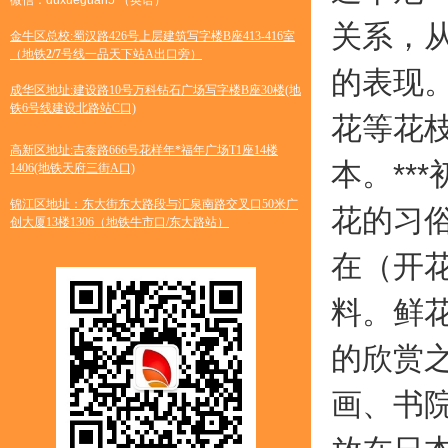
微信：duxueguan5 （英语）
关系，从
金牛区总校:蜀汉路426号上层建筑写字楼B座413-416室
（地铁
2/7
号线一品天下站A出口旁）
的表现
成华区地址:建设路10号万科钻石广场写字楼B座30楼(地
铁6号线建设北路站C口)
花等花
高新区地址:吉泰路666号花样年*福年广场T1座14楼
本。**
1406(地铁天府三街A口)
锦江区地址：东大街东大路段与汇泉南路交叉口50米广
花的习
创大厦13楼1306（地铁牛市口/东大路站）
在（开
料。鲜
的欣赏
画、书