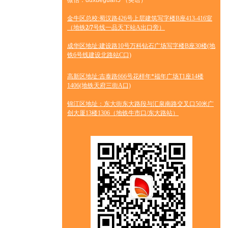
微信：duxueguan5 （英语）
金牛区总校:蜀汉路426号上层建筑写字楼B座413-416室
（地铁
2/7
号线一品天下站A出口旁）
成华区地址:建设路10号万科钻石广场写字楼B座30楼(地
铁6号线建设北路站C口)
高新区地址:吉泰路666号花样年*福年广场T1座14楼
1406(地铁天府三街A口)
锦江区地址：东大街东大路段与汇泉南路交叉口50米广
创大厦13楼1306（地铁牛市口/东大路站）